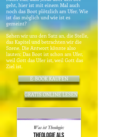
geht, hier ist mit einem Mal auch
noch das Boot plötzlich am Ufer. Wie
ist das möglich und wie ist es
gemeint?
Sehen wir uns den Satz an, die Stelle,
das Kapitel und betrachten wir die
Szene. Die Antwort könnte also
lauten: Das Boot ist schon am Ufer,
weil Gott das Ufer ist, weil Gott das
Ziel ist.
E-BOOK KAUFEN
GRATIS ONLINE LESEN