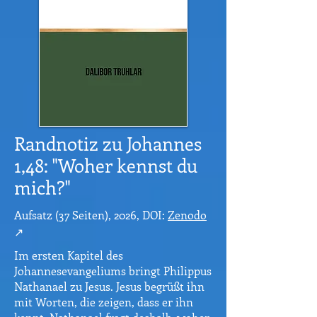
Randnotiz zu Johannes
1,48: "Woher kennst du
mich?"
Aufsatz (37 Seiten), 2026, DOI:
Zenodo
↗
Im ersten Kapitel des
Johannesevangeliums bringt Philippus
Nathanael zu Jesus. Jesus begrüßt ihn
mit Worten, die zeigen, dass er ihn