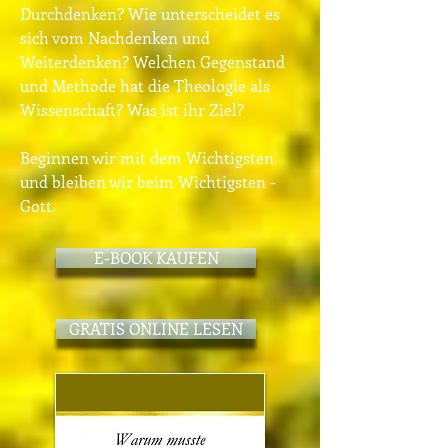
Durchdenken? Wie unterscheidet es
sich vom Nachdenken und
Weiterdenken? Welchen Gegenstand
und Methode hat die Theologie als
Wissenschaft? Was ist ihr Ziel?
Beginnen wir mit dem Wichtigsten
und bleiben wir beim Wichtigsten -
Gott.
E-BOOK KAUFEN
GRATIS ONLINE LESEN