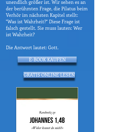
unendlich größer ist. Wir sehen es an
der berühmten Frage, die Pilatus beim
Verhör im nächsten Kapitel stellt:
"Was ist Wahrheit?" Diese Frage ist
falsch gestellt. Sie muss lauten: Wer
ist Wahrheit?
Die Antwort lautet: Gott.
E-BOOK KAUFEN
GRATIS ONLINE LESEN