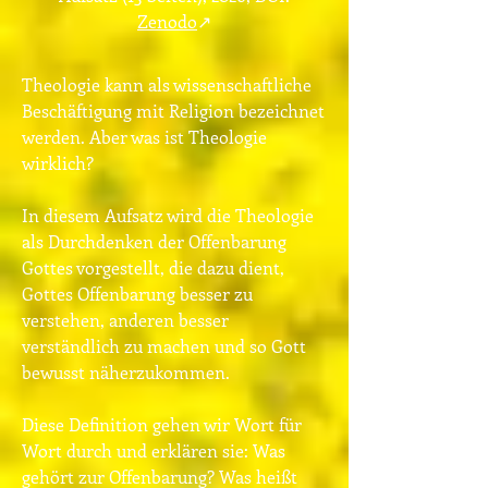
Zenodo
↗
Theologie kann als wissenschaftliche
Beschäftigung mit Religion bezeichnet
werden. Aber was ist Theologie
wirklich?
In diesem Aufsatz wird die Theologie
als Durchdenken der Offenbarung
Gottes vorgestellt, die dazu dient,
Gottes Offenbarung besser zu
verstehen, anderen besser
verständlich zu machen und so Gott
bewusst näherzukommen.
Diese Definition gehen wir Wort für
Wort durch und erklären sie: Was
gehört zur Offenbarung? Was heißt