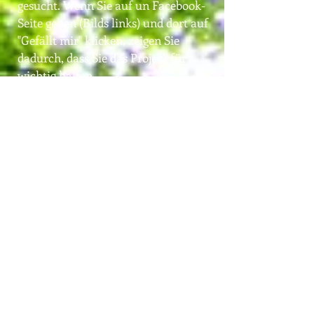
gesucht. Wenn Sie auf un Facebook-
Seite gehen (Bilds links) und dort auf
"Gefällt mir" klicken, zeigen Sie
dadurch, dass Sie das Projekt für
wichtig halten.
Junge Ideen
"Junge Ideen für die Zukunft" war ein
oberösterreichweites Jugendprojekt
meines Rotary Clubs in Kooperation
mit dem Rotaract Club Linz, das ich
mitgeleitet habe und bei dem es
darum ging, jungen Menschen neue
Chancen zu eröffnen. Das Besondere
daran: Die Jugend selbst sollte aktiv