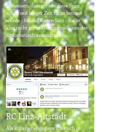
hinweisen, dass gerade diese Seite
schon seit langer Zeit nicht betreut
wurde - bis auf diesen Satz - sie ist
also nicht gerade überaktuell, um des
diplomatisch auszudrücken.
RC Linz-Altstadt
Als Rotarier engagiere ich mich in