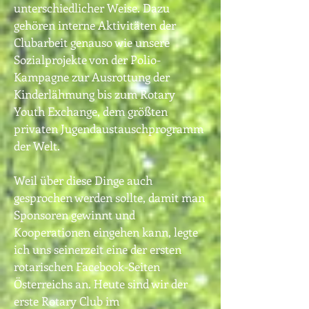
unterschiedlicher Weise. Dazu
gehören interne Aktivitäten der
Clubarbeit genauso wie unsere
Sozialprojekte von der Polio-
Kampagne zur Ausrottung der
Kinderlähmung bis zum Rotary
Youth Exchange, dem größten
privaten Jugendaustauschprogramm
der Welt.
Weil über diese Dinge auch
gesprochen werden sollte, damit man
Sponsoren gewinnt und
Kooperationen eingehen kann, legte
ich uns seinerzeit eine der ersten
rotarischen Facebook-Seiten
Österreichs an. Heute
sind wir der
erste Rotary Club im