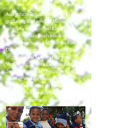
Aus gutem Grund: Das Projekt ist
großartig und so viele Menschen
geben so viel, um den Kindern zu
helfen. Als das Buch erschien, lebten
in Eritrea etwa 2,5 Millionen Kinder.
Diesen Kindern standen nur 3 (in
Worten: drei) Kinderärzte zur
Verfügung. Unsere Facebook-Seite ist
der winzigste aller Beiträge, trotzdem
wichtig, weil sie dazu dient, das
Projekt bekannter zu machen. Wir
freuen uns über jede Stimme und
jeden Kommentar.