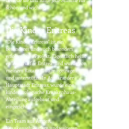
betreue sie und halte jede Stimme für
schön und wichtig.
Die Kinder Eritreas
"Die Kinder Eritreas" ist ein
besonderes und auch besonders
erfolgreiches Projekt. Eigentlich heißt
es "Austria for Eritrea" und wurde von
meinem Rotary Club mitgetragen
und unterstützt. In Asmara, der
Hauptstadt Eritreas, wurde eine
kinderurologische Krankenhaus-
Abteilung aufgebaut und
eingerichtet.
Ein Team aus Ärzten,
Krankenschwestern und weiteren