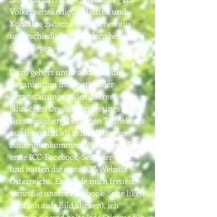
Völkerverständigung leisten und
Kontakte zwischen Menschen aus
unterschiedlichen Ländern herstellen
und pflegen.
Dazu gehört unter anderem die
Organisation internationaler
Veranstaltungen wie unserer
jährlichen Dreiländermeetings am
Dreiselsselberg, bei denen Teilnehmer
aus fot mehrl als zehn Nationen
zusammenkommen. Wir waren die
erste ICC-Facebook-Seite der Welt
und hatten die erste ICC-Website
Österreichs.
Es würde mich freuen,
wenn Sie unsere Facebook-Seite liken
(einfach aufs Bild klicken), ich