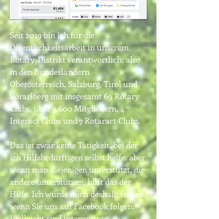
Seit 2019 bin ich für die
Öffentlichkeitsarbeit in unserem
Rotary-Distrikt verantwortlich, also
in den Bundesländern
Oberösterreich, Salzburg, Tirol und
Vorarlberg mit insgesamt 69 Rotary
Clubs, über 3.600 Mitgliedern, 4
Interact Clubs und 7 Rotaract Clubs.
Das ist zwar keine Tätigkeit, bei der
ich Hilfsbedürftigen selbst helfe, aber
wenn man diejenigen unterstützt, die
andere unterstützen, hilft das der
Hilfe. Ich würde mich deshalb freuen,
wenn Sie uns auf Facebook folgen.
Vielleicht sind interessante