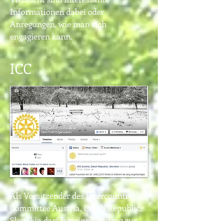
Informationen dabei oder
Anregungen, wie man sich
engagieren kann.
ICC
Als Vorsitzender des Intercountry
Committee Austria, Czech Republic,
Slovakia darf ich einen Beitrag zur