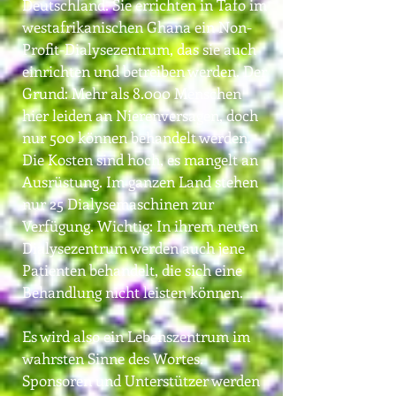
Deutschland. Sie errichten in Tafo im
westafrikanischen Ghana ein Non-
Profit-Dialysezentrum, das sie auch
einrichten und betreiben werden.
Der
Grund: Mehr als 8.000 Menschen
hier leiden an Nierenversagen, doch
nur 500 können behandelt werden.
Die Kosten sind hoch, es mangelt an
Ausrüstung. Im ganzen Land stehen
nur 25 Dialysemaschinen zur
Verfügung. Wichtig: In ihrem neuen
Dialysezentrum werden auch jene
Patienten behandelt, die sich eine
Behandlung nicht leisten können.
Es wird also ein Lebenszentrum im
wahrsten Sinne des Wortes.
Sponsoren und Unterstützer werden