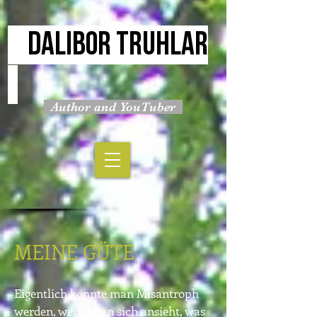
DALIBOR TRUHLAR
Author and YouTuber
MEINE GÜTE
Eigentlich könnte man Misantroph
werden, wenn man sich ansieht, was