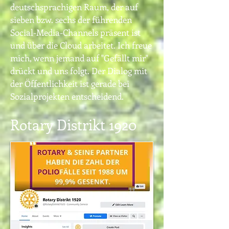
deutschsprachigen Raum, der auf
sieben bzw. sechs der führenden
Social-Media-Channels präsent ist
und über die Cloud arbeitet.
Ich
freue
mich, wenn jemand auf "Gefällt mir"
drückt und uns folgt. Der Dialog mit
der Öffentlichkeit ist gerade bei
Sozialprojekten entscheidend.
Rotary Distrikt 1920