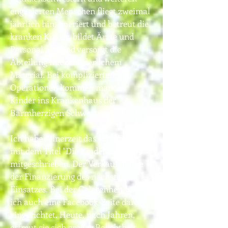
engagierten Menschen fliegt zweimal
jährlich hin, operiert und betreut die
kranken Kinder, bildet Ärzte und
Personal aus und versorgt die
Abteilung mit erforderlichem
Material. Bei komplizierten
Operationen kommen manche
Kinder ins Krankenhaus der
Barmherzigen Schwestern in Linz.
Ich habe seinerzeit das Projektbuch
mit dem Titel "Die Kinder Eritreas"
mitgeschrieben. Der Verkauf diente
der Finanzierung des nächsten
Einsatzes. Bei der Gelegenheit habe
ich auch eine Facebook-Seite dafür
eingerichtet. Heute, nach Jahren,
erfreut sie sich großer Beliebtheit.