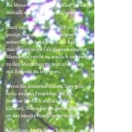
die Menschen so treiben. Aber gerade
deshalb sollte man etwas Gutes tun.
Dazu muss man nicht reich sein. Es
genügt, wenn man ein wenig von
seiner Zeit schenkt, sich die Arbeit
macht und seine Fähigkeiten einsetzt.
Manchmal reicht es, einfach nur nett
zu den Menschen zu sein und ihnen
mit Respekt zu begegnen.
Wenn Sie Interesse haben, hier geht
es zu einigen Projekten, die ich
betreue (einfach auf die Bilder
klicken). Wenn Sie die Seiten "liken",
ist das bereits eine Unterstützung.
Allerdings darf ich auch darauf